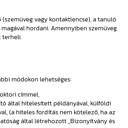
ő (szemüveg vagy kontaktlencse), a tanuló
sét magával hordani. Amennyiben szemüveg
terheli.
lábbi módokon lehetséges:
oktori címmel,
ó által hitelesített példányával, külföldi
l, (a hiteles fordítás nem kötelező, ha az
atóság által létrehozott „Bizonyítvány és