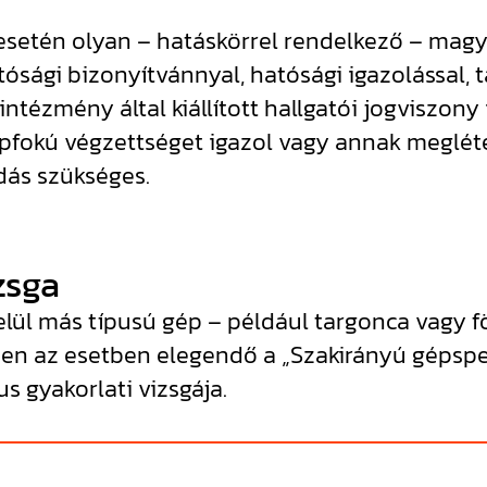
 esetén olyan – hatáskörrel rendelkező – magy
atósági bizonyítvánnyal, hatósági igazolással
ntézmény által kiállított hallgatói jogviszony
pfokú végzettséget igazol vagy annak meglétét
dás szükséges.
zsga
n belül más típusú gép – például targonca vag
en az esetben elegendő a „Szakirányú gépspeci
us gyakorlati vizsgája.