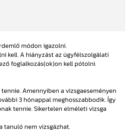
 érdemlő módon igazolni.
i kell. A hiányzást az ügyfélszolgálati
ző foglalkozás(ok)on kell pótolni.
ell tennie. Amennyiben a vizsgaeseményen
 további 3 hónappal meghosszabbodik. Így
nak tennie. Sikertelen elméleti vizsga
a tanuló nem vizsgázhat.