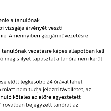
tenie a tanulónak.
i vizsgája érvényét veszti.
vennie. Amennyiben gépjárművezetésre
A tanulónak vezetésre képes állapotban kell
ó mégis ilyet tapasztal a tanóra nem kerül
e előtt legkésőbb 24 órával lehet.
iatt nem tudja jelezni távollétét, az
nuló köteles az előre egyeztetett
” rovatban bejegyzett tanórát az