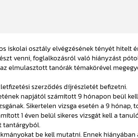
nos iskolai osztály elvégzésének tényét hitelt
szt venni, foglalkozásról való hiányzást pótoln
 az elmulasztott tanórák témakörével megegye
letfizetési szerződés díjrészletét befizetni.
detének napjától számított 9 hónapon beül k
zsgának. Sikertelen vizsga esetén a 9 hónap,
tott 1 éven belül sikeres vizsgát kell a tanuló
t tantárgyból.
okmányokat be kell mutatni. Ennek hiányában 