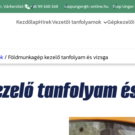
, Várkerület 55.
+36 99 348 348
stopunger@t-online.hu
Stop Unger 
Kezdőlap
Hírek
Vezetői tanfolyamok
Gépkezelői
Személyg
B
Tehergép
ok
/
Földmunkagép kezelő tanfolyam és vizsga
C
Nehézpót
zelő tanfolyam és
B+E
Nehézpót
C+E
Autóbus
D Bvel