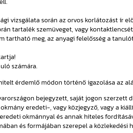
ll.
i vizsgálata során az orvos korlátozást ír el
 során tartalék szemüveget, vagy kontaktlenc
 tartható meg, az anyagi felelősség a tanulót 
artja!
nuló számára.
k hitelt érdemlő módon történő igazolása az a
országon bejegyzett, saját jogon szerzett d
okmány eredeti-, vagy közjegyző, vagy a kiállít
redeti okmánnyal és annak hiteles fordításáva
mában és formájában szerepel a közlekedési h