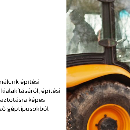
Autóbus
D Cvel
Motorker
A1
Motorker
A
nálunk építési
kialakításáról, építési
aztotásra képes
ző géptípusokból