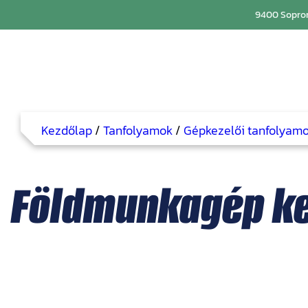
9400 Sopron
Kezdőlap
/
Tanfolyamok
/
Gépkezelői tanfolyam
Földmunkagép ke