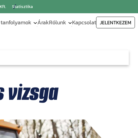
Kft.
Statisztika
 tanfolyamok
Árak
Rólunk
Kapcsolat
JELENTKEZEM
épkocsi
Földmunkagép
Bemutatkozás
kezelő
Minősítések
tanfolyam és
kocsi
vizsga
Galéria
Targoncavezető
Statisztika
kocsi
tanfolyam és
 vizsga
vizsga
kocsi
Emelőgépkezelő
(kivéve
targonca)
z
tanfolyam és
vizsga