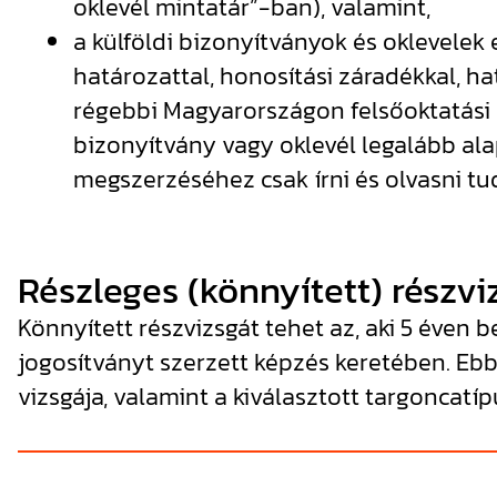
oklevél mintatár”-ban), valamint,
a külföldi bizonyítványok és oklevelek
határozattal, honosítási záradékkal, h
régebbi Magyarországon felsőoktatási i
bizonyítvány vagy oklevél legalább ala
megszerzéséhez csak írni és olvasni tu
Részleges (könnyített) részvi
Könnyített részvizsgát tehet az, aki 5 éve
jogosítványt szerzett képzés keretében. Ebb
vizsgája, valamint a kiválasztott targoncatíp