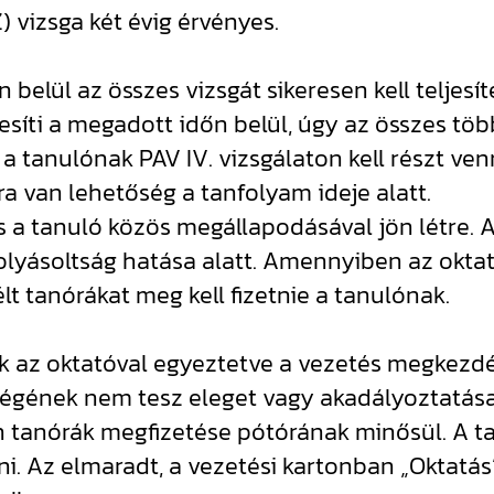
 vizsga két évig érvényes.
n belül az összes vizsgát sikeresen kell teljesí
esíti a megadott időn belül, úgy az összes több
n a tanulónak PAV IV. vizsgálaton kell részt 
ra van lehetőség a tanfolyam ideje alatt.
és a tanuló közös megállapodásával jön létre. 
olyásoltság hatása alatt. Amennyiben az oktat
t tanórákat meg kell fizetnie a tanulónak.
k az oktatóval egyeztetve a vezetés megkezdés
égének nem tesz eleget vagy akadályoztatása m
en tanórák megfizetése pótórának minősül. A ta
i. Az elmaradt, a vezetési kartonban „Oktatás