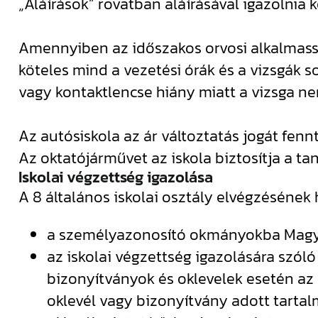
„Aláírások” rovatban aláírásával igazolnia ke
Amennyiben az időszakos orvosi alkalmasság
köteles mind a vezetési órák és a vizsgák
vagy kontaktlencse hiány miatt a vizsga nem
Az autósiskola az ár változtatás jogát fennt
Az oktatójárművet az iskola biztosítja a ta
Iskolai végzettség igazolása
A 8 általános iskolai osztály elvégzéséne
a személyazonosító okmányokba Magyar
az iskolai végzettség igazolására szóló 
bizonyítványok és oklevelek esetén az e
oklevél vagy bizonyítvány adott tartal