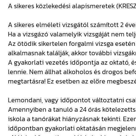
A sikeres közlekedési alapismeretek (KRESZ)
A sikeres elméleti vizsgától számított 2 éve
Ha a vizsgázó valamelyik vizsgáját nem telj
Az ötödik sikertelen forgalmi vizsga eseté
alkalmasnak találják, akkor további vizsgák
A gyakorlati vezetés időpontja az oktató, 
lennie. Nem állhat alkoholos és drogos bef
megtartásra! Ez esetben az előre megbeszél
Lemondani, vagy időpontot változtatni csa
Amennyiben a tanuló a 24 órás kötelezetts
iskola a tanórákat hiányzásnak tekinti. Ez
időpontban gyakorlati oktatásán megjelenn