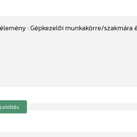
vélemény : Gépkezelői munkakörre/szakmára é
Letöltés