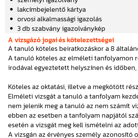
lakcímbejelentő kártya
orvosi alkalmassági igazolás
3 db szabvány igazolványkép
A vizsgázó jogai és kötelezettségei
A tanuló köteles beiratkozáskor a 8 általá
A tanuló köteles az elméleti tanfolyamon ré
irodával egyeztetett helyszínen és időben,
Köteles az oktatási, illetve a megkötött rész
Elméleti vizsgát a tanuló a tanfolyam kez
nem jelenik meg a tanuló az nem számít vi
ebben az esetben a tanfolyam napjától számí
esetén a vizsgát meg kell ismételni az adot
A vizsgán az érvényes személy azonosító 