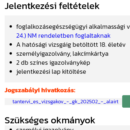
Jelentkezési feltételek
foglalkozásegészségügyi alkalmassági 
24.) NM rendeletben foglaltaknak
A hatósági vizsgáig betöltött 18. életév
személyigazolvány, lakcímkártya
2 db színes igazolványkép
jelentkezési lap kitöltése
Jogszabályi hivatkozás:
tantervi_es_vizsgakov_-_gk_202502_-_alairt
Szükséges okmányok
személyi igazolvány