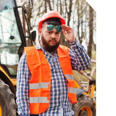
z
KAV-os
gyakorlati
kiegészítő
ékpár
típusvizsga
ékpár